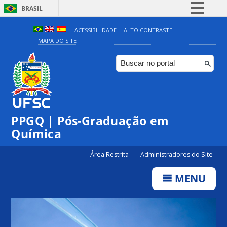
BRASIL
Simplifique!
ACESSIBILIDADE
ALTO CONTRASTE
MAPA DO SITE
Comunica BR
Participe
Acesso à informação
Legislação
Canais
PPGQ | Pós-Graduação em
Química
Área Restrita
Administradores do Site
MENU