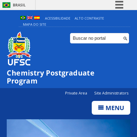
BRASIL
Simplifique!
ACESSIBILIDADE
ALTO CONTRASTE
MAPA DO SITE
Comunica BR
Participe
Acesso à informação
Legislação
Canais
Chemistry Postgraduate
Program
Private Area
Site Administrators
MENU