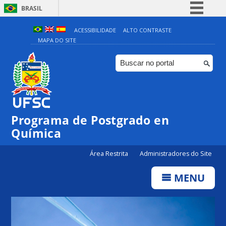
BRASIL
Simplifique!
ACESSIBILIDADE
ALTO CONTRASTE
MAPA DO SITE
Comunica BR
Participe
Acesso à informação
Legislação
Canais
Programa de Postgrado en
Química
Área Restrita
Administradores do Site
MENU