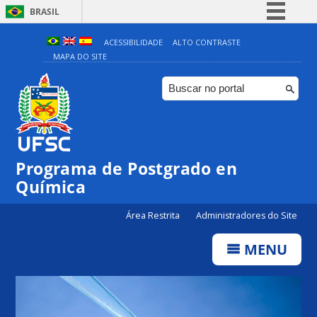
BRASIL
Simplifique!
ACESSIBILIDADE
ALTO CONTRASTE
MAPA DO SITE
Comunica BR
Participe
Acesso à informação
Legislação
Canais
Programa de Postgrado en
Química
Área Restrita
Administradores do Site
MENU