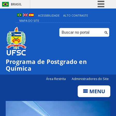
BRASIL
Simplifique!
ACESSIBILIDADE
ALTO CONTRASTE
MAPA DO SITE
Comunica BR
Participe
Acesso à informação
Legislação
Canais
Programa de Postgrado en
Química
Área Restrita
Administradores do Site
MENU