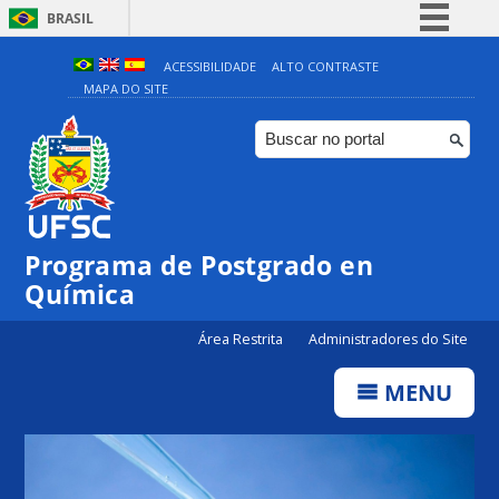
BRASIL
Simplifique!
ACESSIBILIDADE
ALTO CONTRASTE
MAPA DO SITE
Comunica BR
Participe
Acesso à informação
Legislação
Canais
Programa de Postgrado en
Química
Área Restrita
Administradores do Site
MENU