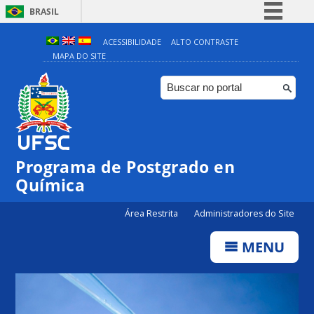
BRASIL
Simplifique!
ACESSIBILIDADE
ALTO CONTRASTE
MAPA DO SITE
Comunica BR
Participe
Acesso à informação
Legislação
Canais
Programa de Postgrado en
Química
Área Restrita
Administradores do Site
MENU