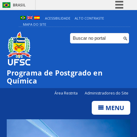
BRASIL
Simplifique!
ACESSIBILIDADE
ALTO CONTRASTE
MAPA DO SITE
Comunica BR
Participe
Acesso à informação
Legislação
Canais
Programa de Postgrado en
Química
Área Restrita
Administradores do Site
MENU