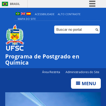
BRASIL
Simplifique!
ACESSIBILIDADE
ALTO CONTRASTE
MAPA DO SITE
Comunica BR
Participe
Acesso à informação
Legislação
Canais
Programa de Postgrado en
Química
Área Restrita
Administradores do Site
MENU