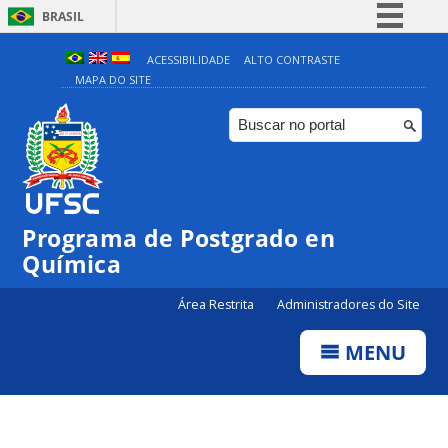
BRASIL
Simplifique!
ACESSIBILIDADE
ALTO CONTRASTE
MAPA DO SITE
Comunica BR
Participe
Acesso à informação
Legislação
Canais
Programa de Postgrado en
Química
Área Restrita
Administradores do Site
MENU