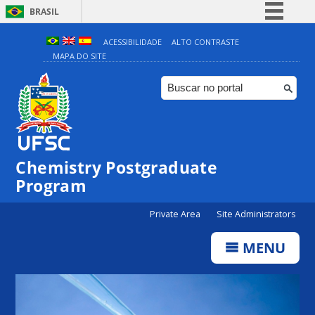
BRASIL
Simplifique!
ACESSIBILIDADE
ALTO CONTRASTE
MAPA DO SITE
Comunica BR
Participe
Acesso à informação
Legislação
Canais
Chemistry Postgraduate
Program
Private Area
Site Administrators
MENU