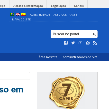
cipe
Acesso à informação
Legislação
Canais
ACESSIBILIDADE
ALTO CONTRASTE
MAPA DO SITE
Área Restrita
Administradores do Site
sso em