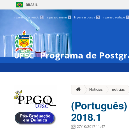
BRASIL
Ir para o conteúdo
1
Ir para o menu
2
Ir para a busca
3
Ir para o rodapé
4
Programa de Postgr
»
Notícias
noticias
(Português)
2018.1
27/10/2017 11:47