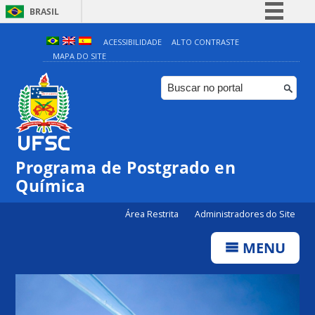
BRASIL
Simplifique!
ACESSIBILIDADE
ALTO CONTRASTE
MAPA DO SITE
Comunica BR
Participe
Acesso à informação
Legislação
Canais
Programa de Postgrado en
Química
Área Restrita
Administradores do Site
MENU