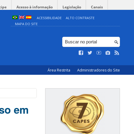
cipe
Acesso à informação
Legislação
Canais
ACESSIBILIDADE
ALTO CONTRASTE
MAPA DO SITE
Área Restrita
Administradores do Site
sso em