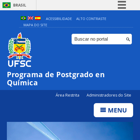
BRASIL
Simplifique!
ACESSIBILIDADE
ALTO CONTRASTE
MAPA DO SITE
Comunica BR
Participe
Acesso à informação
Legislação
Canais
Programa de Postgrado en
Química
Área Restrita
Administradores do Site
MENU