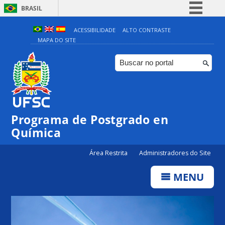
BRASIL
Simplifique!
ACESSIBILIDADE
ALTO CONTRASTE
MAPA DO SITE
Comunica BR
Participe
Acesso à informação
Legislação
Canais
Programa de Postgrado en
Química
Área Restrita
Administradores do Site
MENU