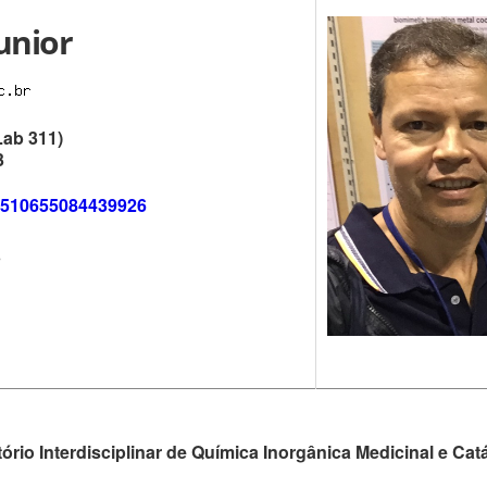
unior
Lab 311)
3
r/1510655084439926
3
ório Interdisciplinar de Química Inorgânica Medicinal e Catá