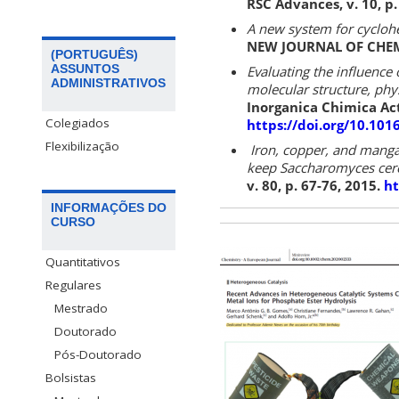
RSC Advances, v. 10, p
A new system for cyclohex
NEW JOURNAL OF CHEMIS
(PORTUGUÊS)
ASSUNTOS
Evaluating the influence
ADMINISTRATIVOS
molecular structure, phy
Inorganica Chimica Act
Colegiados
https://doi.org/10.1016
Flexibilização
Iron, copper, and manga
keep Saccharomyces cerevi
v. 80, p. 67-76, 2015.
ht
INFORMAÇÕES DO
CURSO
Quantitativos
Regulares
Mestrado
Doutorado
Pós-Doutorado
Bolsistas