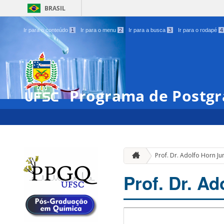
BRASIL
Ir para o conteúdo
1
Ir para o menu
2
Ir para a busca
3
Ir para o rodapé
4
Programa de Postgr
Prof. Dr. Adolfo Horn Ju
Prof. Dr. Ad