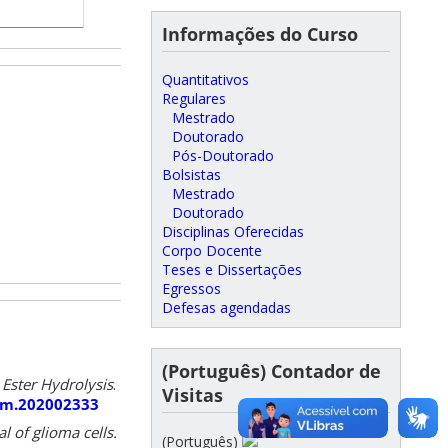
Informações do Curso
Quantitativos
Regulares
Mestrado
Doutorado
Pós-Doutorado
Bolsistas
Mestrado
Doutorado
Disciplinas Oferecidas
Corpo Docente
Teses e Dissertações
Egressos
Defesas agendadas
(Português) Contador de
Ester Hydrolysis
.
Visitas
hem.202002333
l of glioma cells.
(Português)