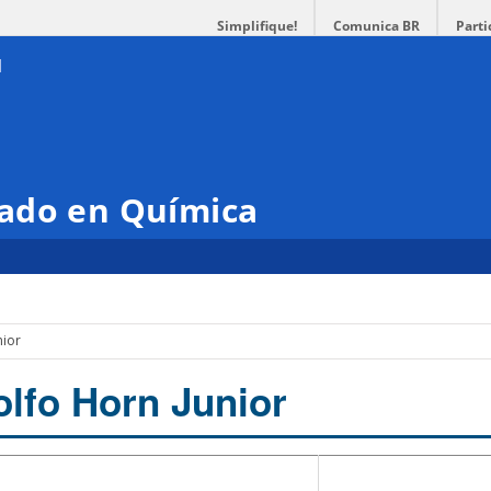
Simplifique!
Comunica BR
Parti
ado en Química
nior
olfo Horn Junior