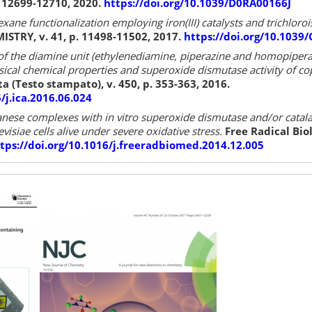
. 12699-12710, 2020.
https://doi.org/10.1039/D0RA00166J
ane functionalization employing iron(III) catalysts and trichloro
TRY, v. 41, p. 11498-11502, 2017.
https://doi.org/10.1039
 of the diamine unit (ethylenediamine, piperazine and homopipera
sical chemical properties and superoxide dismutase activity of c
a (Testo stampato), v. 450, p. 353-363, 2016.
/j.ica.2016.06.024
nese complexes with in vitro superoxide dismutase and/or catalase
siae cells alive under severe oxidative stress.
Free Radical Bio
tps://doi.org/10.1016/j.freeradbiomed.2014.12.005