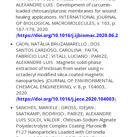
ALEXANDRE LUIS . Development of curcumin-
loaded chitosan/pluronic membranes for wound
healing applications. INTERNATIONAL JOURNAL
OF BIOLOGICAL MACROMOLECULES, v. 163, p.
167-179, 2020.
(
https://doi.org/10.1016/j.ijbiomac.2020.06.253
)
CAON, NATÁLIA BRUZAMARELLO ; DOS
SANTOS CARDOSO, CAROLINA ; FAITA,
FABRÍCIO LUIZ ; VITALI, LUCIANO ; PARIZE,
ALEXANDRE LUIS . Magnetic solid-phase
extraction of triclosan from water using n-
octadecyl modified silica-coated magnetic
nanoparticles. JOURNAL OF ENVIRONMENTAL
CHEMICAL ENGINEERING, v. 8, p. 104003,
2020.
(
https://doi.org/10.1016/j.jece.2020.104003
)
SANCHES, MARIELE ; GROSS, IDEJAN ;
SAATKAMP, RODRIGO ; PARIZE, ALEXANDRE
LUIS; SOLDI, VALDIR . Chitosan-Sodium Alginate
Polyelectrolyte Complex Coating Pluronic®
F127 Nanoparticles Loaded with Citronella