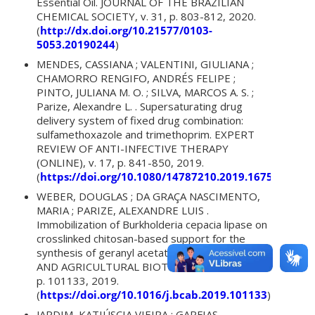
Essential Oil. JOURNAL OF THE BRAZILIAN
CHEMICAL SOCIETY, v. 31, p. 803-812, 2020.
(
http://dx.doi.org/10.21577/0103-
5053.20190244
)
MENDES, CASSIANA ; VALENTINI, GIULIANA ;
CHAMORRO RENGIFO, ANDRÉS FELIPE ;
PINTO, JULIANA M. O. ; SILVA, MARCOS A. S. ;
Parize, Alexandre L. . Supersaturating drug
delivery system of fixed drug combination:
sulfamethoxazole and trimethoprim. EXPERT
REVIEW OF ANTI-INFECTIVE THERAPY
(ONLINE), v. 17, p. 841-850, 2019.
(
https://doi.org/10.1080/14787210.2019.1675508
)
WEBER, DOUGLAS ; DA GRAÇA NASCIMENTO,
MARIA ; PARIZE, ALEXANDRE LUIS .
Immobilization of Burkholderia cepacia lipase on
crosslinked chitosan-based support for the
synthesis of geranyl acetate. BIOCATALYSIS
AND AGRICULTURAL BIOTECHNOLOGY, v. 19,
p. 101133, 2019.
(
https://doi.org/10.1016/j.bcab.2019.101133
)
JARDIM, KATIÚSCIA VIEIRA ; GARFIAS,