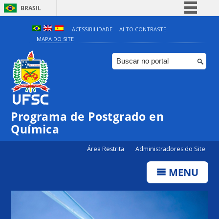
BRASIL
Simplifique!
ACESSIBILIDADE
ALTO CONTRASTE
MAPA DO SITE
Comunica BR
Participe
Acesso à informação
Legislação
Canais
Programa de Postgrado en
Química
Área Restrita
Administradores do Site
MENU