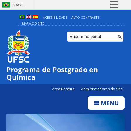
BRASIL
Simplifique!
ACESSIBILIDADE
ALTO CONTRASTE
MAPA DO SITE
Comunica BR
Participe
Acesso à informação
Legislação
Canais
Programa de Postgrado en
Química
Área Restrita
Administradores do Site
MENU