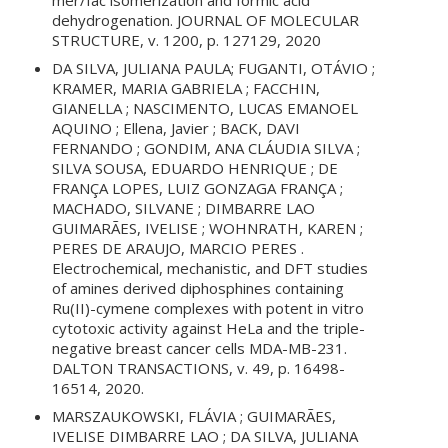
dehydrogenation. JOURNAL OF MOLECULAR
STRUCTURE, v. 1200, p. 127129, 2020
DA SILVA, JULIANA PAULA; FUGANTI, OTÁVIO ;
KRAMER, MARIA GABRIELA ; FACCHIN,
GIANELLA ; NASCIMENTO, LUCAS EMANOEL
AQUINO ; Ellena, Javier ; BACK, DAVI
FERNANDO ; GONDIM, ANA CLÁUDIA SILVA ;
SILVA SOUSA, EDUARDO HENRIQUE ; DE
FRANÇA LOPES, LUIZ GONZAGA FRANÇA ;
MACHADO, SILVANE ; DIMBARRE LAO
GUIMARÃES, IVELISE ; WOHNRATH, KAREN ;
PERES DE ARAUJO, MARCIO PERES .
Electrochemical, mechanistic, and DFT studies
of amines derived diphosphines containing
Ru(II)-cymene complexes with potent in vitro
cytotoxic activity against HeLa and the triple-
negative breast cancer cells MDA-MB-231.
DALTON TRANSACTIONS, v. 49, p. 16498-
16514, 2020.
MARSZAUKOWSKI, FLÁVIA ; GUIMARÃES,
IVELISE DIMBARRE LAO ; DA SILVA, JULIANA