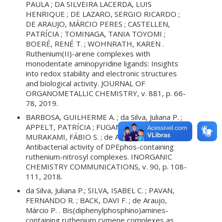
PAULA ; DA SILVEIRA LACERDA, LUIS
HENRIQUE ; DE LAZARO, SERGIO RICARDO ;
DE ARAUJO, MÁRCIO PERES ; CASTELLEN,
PATRÍCIA ; TOMINAGA, TANIA TOYOMI ;
BOERÉ, RENÉ T. ; WOHNRATH, KAREN .
Ruthenium(II)-arene complexes with
monodentate aminopyridine ligands: Insights
into redox stability and electronic structures
and biological activity. JOURNAL OF
ORGANOMETALLIC CHEMISTRY, v. 881, p. 66-
78, 2019.
BARBOSA, GUILHERME A. ; da Silva, Juliana P. ;
APPELT, PATRÍCIA ; FUGANTI, OTÁVIO ;
MURAKAMI, FÁBIO S. ; de Araujo, Márcio P. .
Antibacterial activity of DPEphos-containing
ruthenium-nitrosyl complexes. INORGANIC
CHEMISTRY COMMUNICATIONS, v. 90, p. 108-
111, 2018.
da Silva, Juliana P.; SILVA, ISABEL C. ; PAVAN,
FERNANDO R. ; BACK, DAVI F. ; de Araujo,
Márcio P. . Bis(diphenylphosphino)amines-
containing ruthenium cymene complexes as