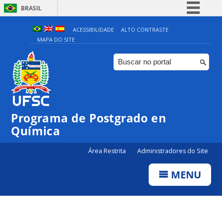
BRASIL
Simplifique!
ACESSIBILIDADE
ALTO CONTRASTE
MAPA DO SITE
Comunica BR
Participe
Acesso à informação
Legislação
Canais
Programa de Postgrado en
Química
Área Restrita
Administradores do Site
MENU