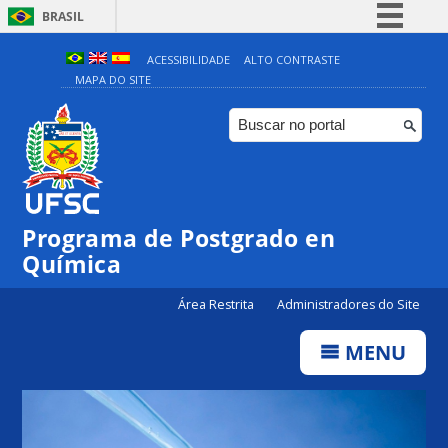
BRASIL
Simplifique!
ACESSIBILIDADE
ALTO CONTRASTE
MAPA DO SITE
Comunica BR
Participe
Acesso à informação
Legislação
Canais
Programa de Postgrado en
Química
Área Restrita
Administradores do Site
MENU