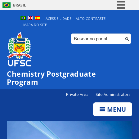
BRASIL
Simplifique!
ACESSIBILIDADE
ALTO CONTRASTE
MAPA DO SITE
Comunica BR
Participe
Acesso à informação
Legislação
Canais
Chemistry Postgraduate
Program
Private Area
Site Administrators
MENU