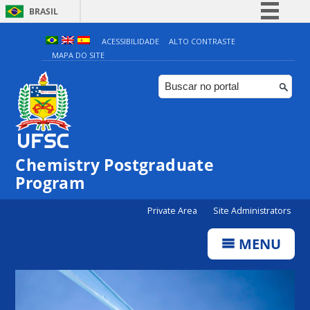
BRASIL
Simplifique!
ACESSIBILIDADE
ALTO CONTRASTE
MAPA DO SITE
Comunica BR
Participe
Acesso à informação
Legislação
Canais
Chemistry Postgraduate
Program
Private Area
Site Administrators
MENU