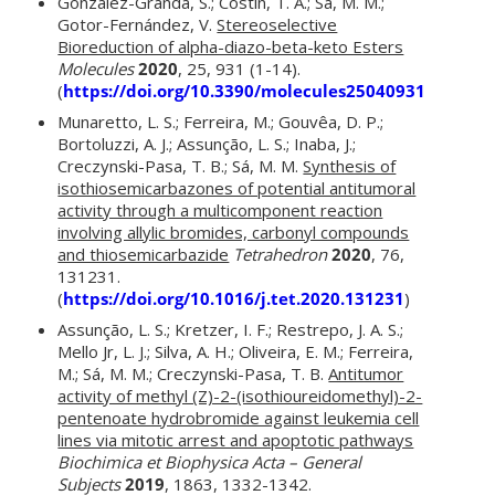
González-Granda, S.; Costin, T. A.; Sá, M. M.;
Gotor-Fernández, V.
Stereoselective
Bioreduction of alpha-diazo-beta-keto Esters
Molecules
2020
, 25, 931 (1-14).
(
https://doi.org/10.3390/molecules25040931
)
Munaretto, L. S.; Ferreira, M.; Gouvêa, D. P.;
Bortoluzzi, A. J.; Assunção, L. S.; Inaba, J.;
Creczynski-Pasa, T. B.; Sá, M. M.
Synthesis of
isothiosemicarbazones of potential antitumoral
activity through a multicomponent reaction
involving allylic bromides, carbonyl compounds
and thiosemicarbazide
Tetrahedron
2020
, 76,
131231.
(
https://doi.org/10.1016/j.tet.2020.131231
)
Assunção, L. S.; Kretzer, I. F.; Restrepo, J. A. S.;
Mello Jr, L. J.; Silva, A. H.; Oliveira, E. M.; Ferreira,
M.; Sá, M. M.; Creczynski-Pasa, T. B.
Antitumor
activity of methyl (Z)-2-(isothioureidomethyl)-2-
pentenoate hydrobromide against leukemia cell
lines via mitotic arrest and apoptotic pathways
Biochimica et Biophysica Acta – General
Subjects
2019
, 1863, 1332-1342.