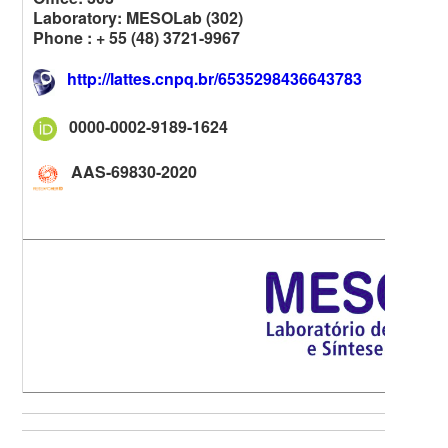
Laboratory: MESOLab (302)
Phone : + 55 (48) 3721-9967
http://lattes.cnpq.br/6535298436643783
0000-0002-9189-1624
AAS-69830-2020