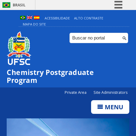
BRASIL
Simplifique!
ACESSIBILIDADE
ALTO CONTRASTE
MAPA DO SITE
Comunica BR
Participe
Acesso à informação
Legislação
Canais
Chemistry Postgraduate
Program
Private Area
Site Administrators
MENU