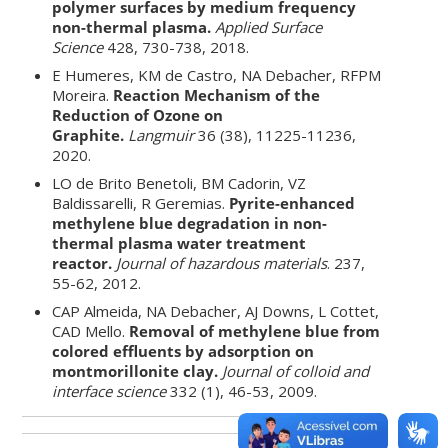
polymer surfaces by medium frequency
non-thermal plasma.
Applied Surface
Science
428, 730-738, 2018.
E Humeres, KM de Castro, NA Debacher, RFPM
Moreira.
Reaction Mechanism of the
Reduction of Ozone on
Graphite.
Langmuir
36 (38), 11225-11236,
2020.
LO de Brito Benetoli, BM Cadorin, VZ
Baldissarelli, R Geremias.
Pyrite-enhanced
methylene blue degradation in non-
thermal plasma water treatment
reactor.
Journal of hazardous materials
. 237,
55-62, 2012.
CAP Almeida, NA Debacher, AJ Downs, L Cottet,
CAD Mello.
Removal of methylene blue from
colored effluents by adsorption on
montmorillonite clay.
Journal of collo
i
d and
interface science
332 (1), 46-53, 2009.