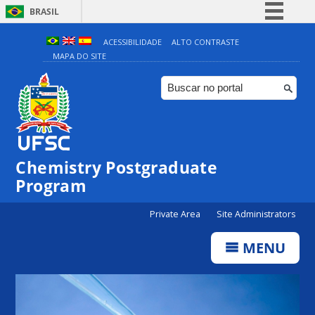
BRASIL
Simplifique!
ACESSIBILIDADE
ALTO CONTRASTE
MAPA DO SITE
Comunica BR
Participe
Acesso à informação
Legislação
Canais
Chemistry Postgraduate
Program
Private Area
Site Administrators
MENU