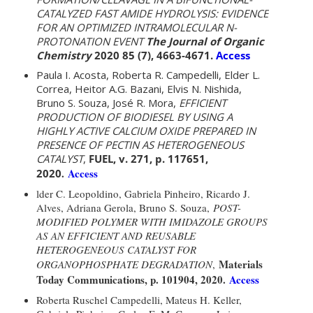
CATALYZED FAST AMIDE HYDROLYSIS: EVIDENCE
FOR AN OPTIMIZED INTRAMOLECULAR N-
PROTONATION EVENT
The Journal of Organic
Chemistry
2020 85 (7), 4663-4671.
Access
Paula I. Acosta, Roberta R. Campedelli, Elder L.
Correa, Heitor A.G. Bazani, Elvis N. Nishida,
Bruno S. Souza, José R. Mora,
EFFICIENT
PRODUCTION OF BIODIESEL BY USING A
HIGHLY ACTIVE CALCIUM OXIDE PREPARED IN
PRESENCE OF PECTIN AS HETEROGENEOUS
CATALYST
,
FUEL, v. 271, p. 117651,
.
Access
2020
lder C. Leopoldino, Gabriela Pinheiro, Ricardo J.
Alves, Adriana Gerola, Bruno S. Souza,
POST-
MODIFIED POLYMER WITH IMIDAZOLE GROUPS
AS AN EFFICIENT AND REUSABLE
HETEROGENEOUS CATALYST FOR
Materials
ORGANOPHOSPHATE DEGRADATION
,
Today Communications, p. 101904, 2020.
Access
Roberta Ruschel Campedelli, Mateus H. Keller,