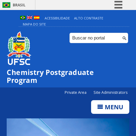
BRASIL
Simplifique!
ACESSIBILIDADE
ALTO CONTRASTE
MAPA DO SITE
Comunica BR
Participe
Acesso à informação
Legislação
Canais
Chemistry Postgraduate
Program
Private Area
Site Administrators
MENU