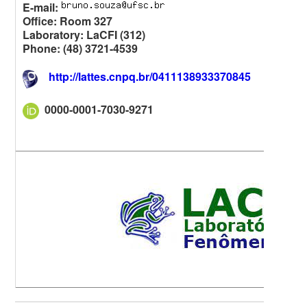
E-mail:
Office: Room 327
Laboratory: LaCFI (312)
Phone: (48) 3721-4539
http://lattes.cnpq.br/0411138933370845
0000-0001-7030-9271