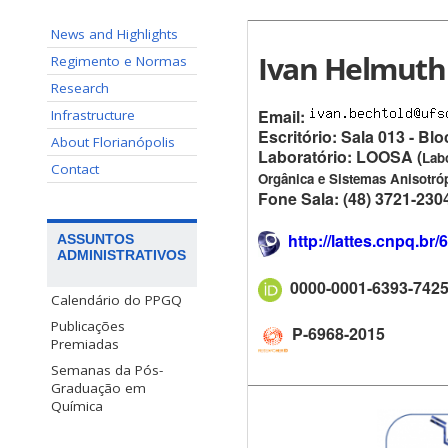
News and Highlights
Ivan Helmuth
Regimento e Normas
Research
Email:
Infrastructure
Escritório: Sala 013 - Bl
About Florianópolis
Laboratório: LOOSA (
Labo
Contact
Orgânica e Sistemas Anisotró
Fone Sala: (48) 3721-230
http://lattes.cnpq.b
ASSUNTOS
ADMINISTRATIVOS
0000-0001-6393-742
Calendário do PPGQ
Publicações
P-6968-2015
Premiadas
Semanas da Pós-
Graduação em
Química