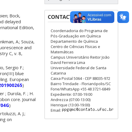
bien; Bock,
CONTACT
nd delayed
ational Edition,
Coordenadoria do Programa de
Pós-Graduação em Química
 Monkman, A.; Souza,
Departamento de Química
Centro de Ciências Físicas e
Fluorescence and
Matemáticas
ry C, v. 8,
Campus Universitário Reitor João
David Ferreira Lima
io, Sergio F.;
Universidade Federal de Santa
on(III) blue
Catarina
Caixa Postal 5064 - CEP 88035-972
ling. European
Bairro Trindade - Florianópolis/SC
.201900265
)
Fone/WhatsApp +55 48 3721-6849
r ; Durola, F. ; H.
Expediente: 07:00-19:00
bbon core. Journal
Andrezza (07:00-13:00)
704G
)
Henrique (13:00-19:00)
Email:
toluzzi, A. J.;
ing on