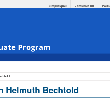
Simplifique!
Comunica BR
Parti
uate Program
Bechtold
van Helmuth Bechtold