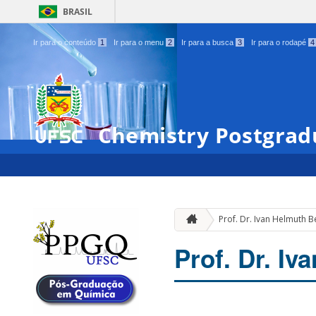
BRASIL
Ir para o conteúdo
1
Ir para o menu
2
Ir para a busca
3
Ir para o rodapé
4
Chemistry Postgrad
Prof. Dr. Ivan Helmuth 
Prof. Dr. I