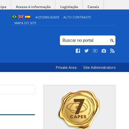
cipe
Acesso à informação
Legislação
Canais
ACESSIBILIDADE
ALTO CONTRASTE
MAPA DO SITE
Private Area
Site Administrators