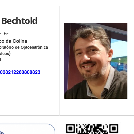
 Bechtold
oco da Colina
ratório de Optoeletrônica
)
picos
4
r/6028212260808823
5