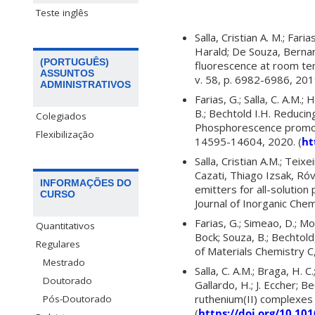
Teste inglês
Salla, Cristian A. M.; Far
Harald; De Souza, Berna
(PORTUGUÊS)
fluorescence at room te
ASSUNTOS
v. 58, p. 6982-6986, 2019
ADMINISTRATIVOS
Farias, G.; Salla, C. A.M.; 
B.; Bechtold I.H. Reduci
Colegiados
Phosphorescence promoted
Flexibilização
14595-14604, 2020. (
ht
Salla, Cristian A.M.; Teixe
Cazati, Thiago Izsak, Ró
INFORMAÇÕES DO
emitters for all-solutio
CURSO
Journal of Inorganic Chem
Farias, G.; Simeao, D.; Mor
Quantitativos
Bock; Souza, B.; Bechtol
Regulares
of Materials Chemistry C
Mestrado
Salla, C. A.M.; Braga, H. C.
Doutorado
Gallardo, H.; J. Eccher; 
ruthenium(II) complexes
Pós-Doutorado
(
https://doi.org/10.101