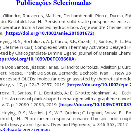
Publicações Selecionadas
ias, Giliandro; Rouzieres, Mathieu; Dechambenoit, Pierre; Durola, Fa
rdo; Bechtold, Ivan H. Persistent solid-state phosphorescence a
mperature from a twisted hydrocarbon. Angewandte Chemie-Intern
. (
https://doi.org/10.1002/anie.201901672
)
Heying, R. S.; Bortoluzzi, A. J.; Curcio, S.F.; Cazati, T.; Santos, P. L.;
ng Lifetime in Cu(I) Complexes with Thermally Activated Delayed 
 by Chalcogenolate-Diimine Ligand. Journal of Materials Chemist
tps://doi.org/10.1039/D0TC03660A
)
ira Dos Santos, Jéssica; Farias, Giliandro; Bortoluzi, Adailton J.; Curc
vert; Neese, Frank; De Souza, Bernardo; Bechtold, Ivan H. New Bor
n processed OLEDs: molecular design assisted by theoretical mode
istry, v. 17, p. 2247-2257, 2019. (
https://doi.org/10.1002/ejic
eira, T.; Santos, P. L.; Bentaleb, A.; E. Girotto; Monkman, A.; J. Ecche
d, I.H. An unusual plank-shaped nematogen with a graphene nanori
, v. 7, p. 12080-12085, 2019. (
https://doi.org/10.1039/C9TC03
; Heying, R. S.; Martins, J. S.; W.G. Quirino ; C. Legnani; Souza, B. ; Bor
Bechtold, I.H. . Photocurrent response enhanced by spin-orbit coupl
 with heavy atom ligands. Dyes and Pigments, p. 346-353, 2017.
6/j.dyepig.2017.01.059
)