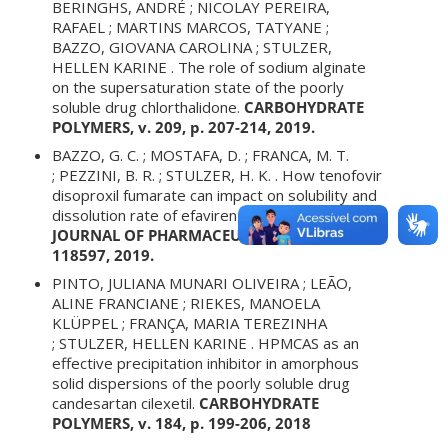
BERINGHS, ANDRÉ ; NICOLAY PEREIRA,
RAFAEL ; MARTINS MARCOS, TATYANE ;
BAZZO, GIOVANA CAROLINA ; STULZER,
HELLEN KARINE . The role of sodium alginate
on the supersaturation state of the poorly
soluble drug chlorthalidone.
CARBOHYDRATE
POLYMERS, v. 209, p. 207-214, 2019.
BAZZO, G. C. ; MOSTAFA, D. ; FRANCA, M. T.
;
PEZZINI, B. R.
; STULZER, H. K. . How tenofovir
disoproxil fumarate can impact on solubility and
dissolution rate of efavirenz?.
INTERNATIONAL
JOURNAL OF PHARMACEUTICS, v. 570, p.
118597, 2019.
PINTO, JULIANA MUNARI OLIVEIRA ; LEÃO,
ALINE FRANCIANE ; RIEKES, MANOELA
KLÜPPEL ; FRANÇA, MARIA TEREZINHA
; STULZER, HELLEN KARINE . HPMCAS as an
effective precipitation inhibitor in amorphous
solid dispersions of the poorly soluble drug
candesartan cilexetil.
CARBOHYDRATE
POLYMERS, v. 184, p. 199-206, 2018