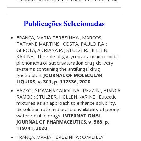
Publicações Selecionadas
FRANÇA, MARIA TEREZINHA ; MARCOS,
TATYANE MARTINS ; COSTA, PAULO F.A. ;
GEROLA, ADRIANA P. ; STULZER, HELLEN
KARINE . The role of glycyrrhizic acid in colloidal
phenomena of supersaturation drug delivery
systems containing the antifungal drug
griseofulvin.
JOURNAL OF MOLECULAR
LIQUIDS, v. 301, p. 112336, 2020
BAZZO, GIOVANA CAROLINA ; PEZZINI, BIANCA
RAMOS ; STULZER, HELLEN KARINE . Eutectic
mixtures as an approach to enhance solubility,
dissolution rate and oral bioavailability of poorly
water-soluble drugs.
INTERNATIONAL
JOURNAL OF PHARMACEUTICS, v. 588, p.
119741, 2020.
FRANÇA, MARIA TEREZINHA ; O?REILLY