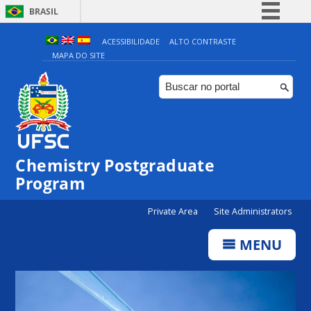
BRASIL
Simplifique!
ACESSIBILIDADE
ALTO CONTRASTE
MAPA DO SITE
Comunica BR
Participe
Acesso à informação
Legislação
Canais
Chemistry Postgraduate
Program
Private Area
Site Administrators
MENU