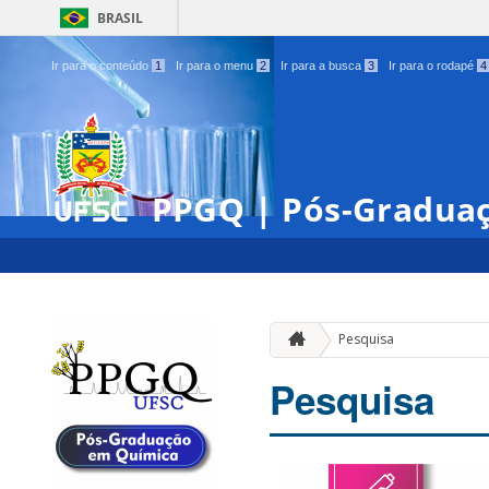
BRASIL
Ir para o conteúdo
1
Ir para o menu
2
Ir para a busca
3
Ir para o rodapé
4
PPGQ | Pós-Gradua
Pesquisa
Pesquisa