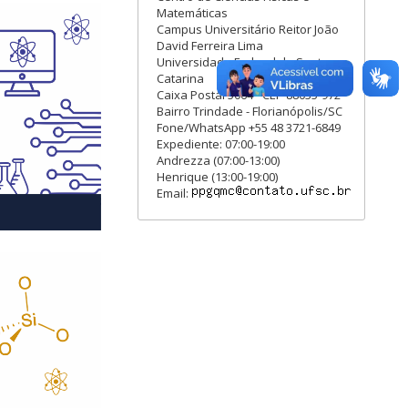
ríticos e
Matemáticas
e materiais
Campus Universitário Reitor João
detecção de
David Ferreira Lima
ricas e estudo
Universidade Federal de Santa
ológicos.
Catarina
culares para
Caixa Postal 5064 - CEP 88035-972
s aplicações.
Bairro Trindade - Florianópolis/SC
Fone/WhatsApp +55 48 3721-6849
poliméricos e
Expediente: 07:00-19:00
Andrezza (07:00-13:00)
Henrique (13:00-19:00)
Email:
óricos.
lar. Estudo
olecular.