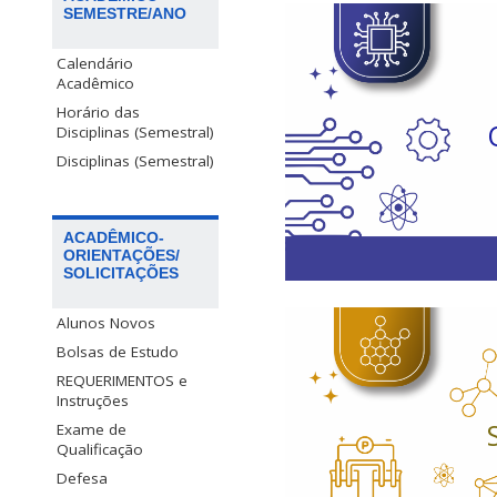
Adsorventes de ânio
SEMESTRE/ANO
metalomesógenos para 
inteligentes para apli
Calendário
espécies químicas. Quími
Acadêmico
de suas aplicações.
Horário das
Nanomedicina. Optoelet
Disciplinas (Semestral)
diferentes substratos. 
Síntese de materiais ad
Disciplinas (Semestral)
col
ACADÊMICO-
ORIENTAÇÕES/
SOLICITAÇÕES
Alunos Novos
Bolsas de Estudo
Estrutura eletrô
REQUERIMENTOS e
Desenvolvimento de s
Instruções
computacional de m
Exame de
Qualificação
Defesa