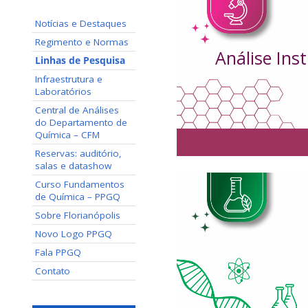
Notícias e Destaques
Regimento e Normas
Análise Ins
Linhas de Pesquisa
Infraestrutura e
Laboratórios
Central de Análises
do Departamento de
Química – CFM
Reservas: auditório,
salas e datashow
Desenvolvimento e
Curso Fundamentos
de Química – PPGQ
quimicamente modif
Sobre Florianópolis
espectrométrica 
eletroforética. 
Novo Logo PPGQ
concentração aplicad
Fala PPGQ
eletroforéticas. 
Contato
impre