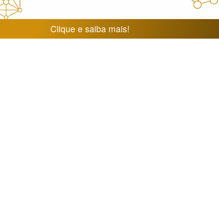
Clique e saiba mais!
erização e reatividade de complexos inorgânicos e de co
cterização físico-química e determinação de estruturas c
e compostos orgânicos e inorgânicos por difração de rai
 de materiais nanoestruturados para a recuperação de 
gânica. Complexação e equilíbrio químico de íons metál
ias húmicas, melaninas, macrociclos e nanopartículas.