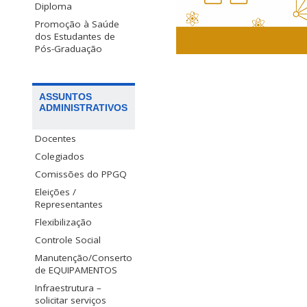
Diploma
Promoção à Saúde
dos Estudantes de
Pós-Graduação
Síntese, caract
ASSUNTOS
organometálicos. Cara
ADMINISTRATIVOS
moleculares d
Desenvolvimento
Docentes
Fotoquímica inor
Colegiados
substânc
Comissões do PPGQ
Eleições /
Representantes
Flexibilização
Controle Social
Manutenção/Conserto
de EQUIPAMENTOS
Infraestrutura –
solicitar serviços