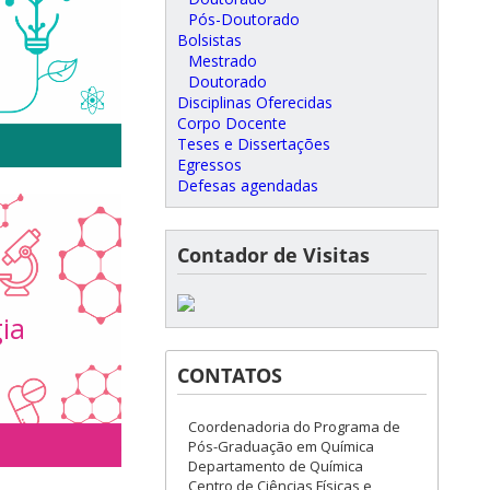
ssolúveis.
Pós-Doutorado
trólise.
Bolsistas
Mestrado
Doutorado
Disciplinas Oferecidas
Corpo Docente
Teses e Dissertações
Egressos
Defesas agendadas
xicas.
Contador de Visitas
ca orgânica
 energia e
ia
CONTATOS
Coordenadoria do Programa de
Pós-Graduação em Química
Departamento de Química
Centro de Ciências Físicas e