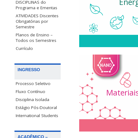
Energ
micelares mistos e 
DISCIPLINAS do
Síntese de novos 
Programa e Ementas
Biocatál
ATIVIDADES Discentes
Obrigatórias por
Semestre
Planos de Ensino –
Todos os Semestres
Currículo
Monitoramento a
INGRESSO
Classificação de res
de ambientes costei
Processo Seletivo
Materiai
Fluxo Contínuo
Disciplina Isolada
Estágio Pós-Doutoral
International Students
ACADÊMICO –