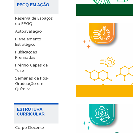
PPGQ EM AÇÃO
Reserva de Espaços
Metais em processos
do PPGQ
moléculas em sistema
Autoavaliação
teranósticos para a
Planejamento
biomiméticos. Estudo
Estratégico
Química bioinorgânica.
Publicações
avaliação de suas ativ
Premiadas
em ensaios diagnóstico
Prêmio Capes de
biomimética
Tese
Semanas da Pós-
Graduação em
Química
Preparação e caracter
ESTRUTURA
materiais nanoest
CURRICULAR
aplicação em reaçõ
específica e geral.
Corpo Docente