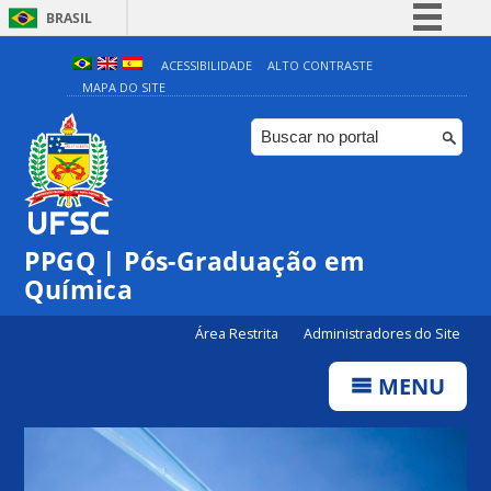
BRASIL
Simplifique!
ACESSIBILIDADE
ALTO CONTRASTE
MAPA DO SITE
Comunica BR
Participe
Acesso à informação
Legislação
Canais
PPGQ | Pós-Graduação em
Química
Área Restrita
Administradores do Site
MENU