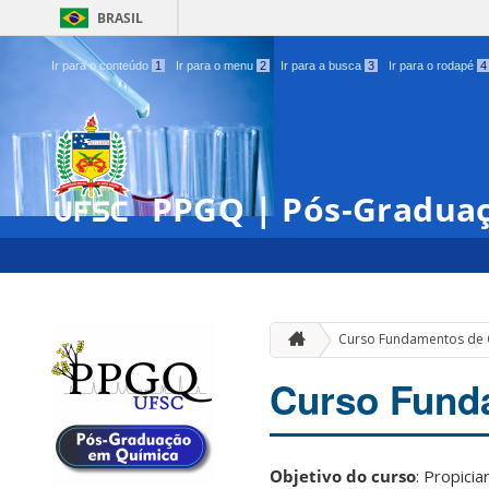
BRASIL
Ir para o conteúdo
1
Ir para o menu
2
Ir para a busca
3
Ir para o rodapé
4
PPGQ | Pós-Gradua
Curso Fundamentos de 
Curso Fund
Objetivo do curso
: Propici