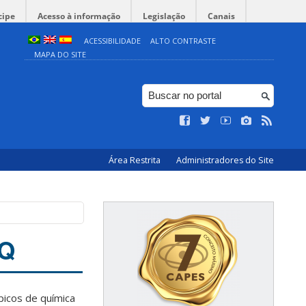
cipe
Acesso à informação
Legislação
Canais
ACESSIBILIDADE
ALTO CONTRASTE
MAPA DO SITE
Área Restrita
Administradores do Site
GQ
picos de química