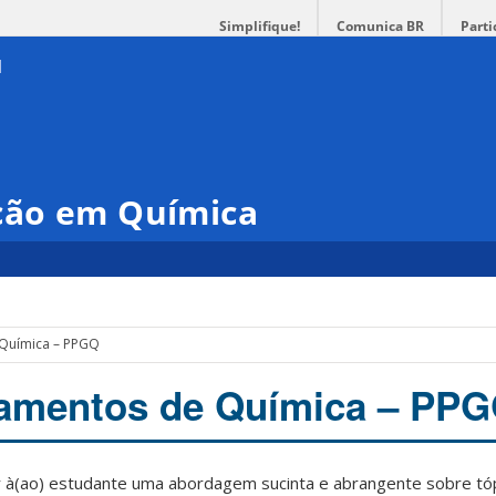
Simplifique!
Comunica BR
Parti
ção em Química
Química – PPGQ
amentos de Química – PP
ar à(ao) estudante uma abordagem sucinta e abrangente sobre tó