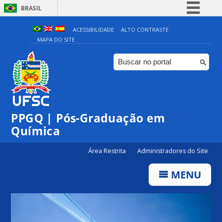
BRASIL
Simplifique!
ACESSIBILIDADE
ALTO CONTRASTE
MAPA DO SITE
Comunica BR
Participe
Acesso à informação
Legislação
Canais
PPGQ | Pós-Graduação em
Química
Área Restrita
Administradores do Site
MENU