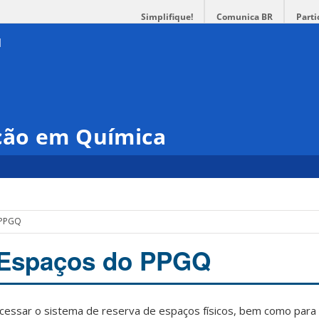
Simplifique!
Comunica BR
Parti
ção em Química
 PPGQ
 Espaços do PPGQ
 acessar o sistema de reserva de espaços físicos, bem como par