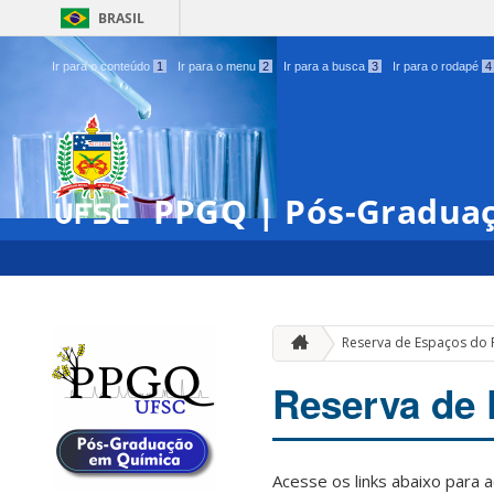
BRASIL
Ir para o conteúdo
1
Ir para o menu
2
Ir para a busca
3
Ir para o rodapé
4
PPGQ | Pós-Gradua
Reserva de Espaços do
Reserva de
Acesse os links abaixo para