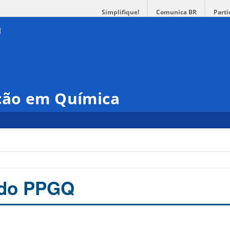
Simplifique!
Comunica BR
Parti
ção em Química
 do PPGQ