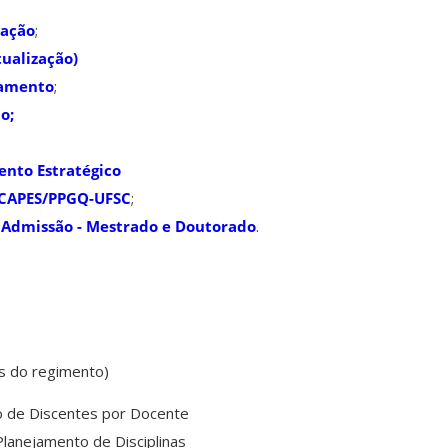
iação
;
tualização)
iamento
;
o;
nto Estratégico
/CAPES/PPGQ-UFSC
;
 Admissão - Mestrado e Doutorado
.
s do regimento)
o de Discentes por Docente
lanejamento de Disciplinas