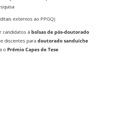
esquisa
editais externos ao PPGQ)
r candidatos à
bolsas de pós-doutorado
de discentes para
doutorado sanduíche
ra o
Prêmio Capes de Tese