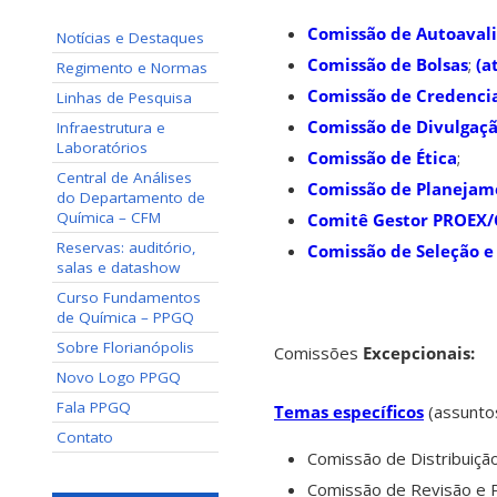
Comissão de Autoaval
Notícias e Destaques
Comissão de Bolsas
;
(a
Regimento e Normas
Comissão de Credenc
Linhas de Pesquisa
Comissão de Divulgaçã
Infraestrutura e
Laboratórios
Comissão de Ética
;
Central de Análises
Comissão de Planejame
do Departamento de
Química – CFM
Comitê Gestor PROEX
Reservas: auditório,
Comissão de Seleção e
salas e datashow
Curso Fundamentos
de Química – PPGQ
Sobre Florianópolis
Comissões
Excepcionais:
Novo Logo PPGQ
Fala PPGQ
Temas específicos
(assunto
Contato
Comissão de Distribuiçã
Comissão de Revisão e P