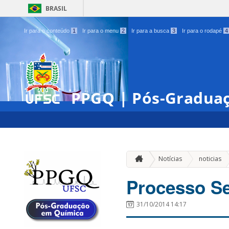
BRASIL
Ir para o conteúdo
1
Ir para o menu
2
Ir para a busca
3
Ir para o rodapé
4
PPGQ | Pós-Gradua
»
Notícias
noticias
Processo Se
31/10/2014 14:17