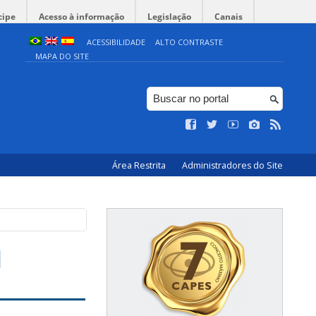
cipe
Acesso à informação
Legislação
Canais
ACESSIBILIDADE
ALTO CONTRASTE
MAPA DO SITE
Área Restrita
Administradores do Site
1