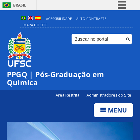
BRASIL
Simplifique!
ACESSIBILIDADE
ALTO CONTRASTE
MAPA DO SITE
Comunica BR
Participe
Acesso à informação
Legislação
Canais
PPGQ | Pós-Graduação em
Química
Área Restrita
Administradores do Site
MENU