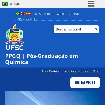
BRASIL
Simplifique!
ACESSIBILIDADE
ALTO CONTRASTE
MAPA DO SITE
Comunica BR
Participe
Acesso à informação
Legislação
Canais
PPGQ | Pós-Graduação em
Química
Área Restrita
Administradores do Site
MENU