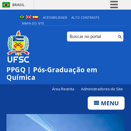
BRASIL
Simplifique!
ACESSIBILIDADE
ALTO CONTRASTE
MAPA DO SITE
Comunica BR
Participe
Acesso à informação
Legislação
Canais
PPGQ | Pós-Graduação em
Química
Área Restrita
Administradores do Site
MENU