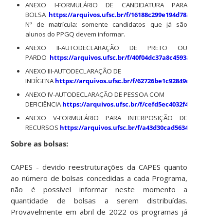
ANEXO I-FORMULÁRIO DE CANDIDATURA PARA
BOLSA
https://arquivos.ufsc.br/f/16188c299e194d78aebd/
.
Nº de matrícula: somente candidatos que já são
alunos do PPGQ devem informar.
ANEXO II-AUTODECLARAÇÃO DE PRETO OU
PARDO
https://arquivos.ufsc.br/f/40f04dc37a8c4593a025/
ANEXO III-AUTODECLARAÇÃO DE
INDÍGENA
https://arquivos.ufsc.br/f/62726be1c92849cbbe7d/
ANEXO IV-AUTODECLARAÇÃO DE PESSOA COM
DEFICIÊNCIA
https://arquivos.ufsc.br/f/cefd5ec4032f429f9013/
ANEXO V-FORMULÁRIO PARA INTERPOSIÇÃO DE
RECURSOS
https://arquivos.ufsc.br/f/a43d30cad5634348ad9b/
Sobre as bolsas:
CAPES - devido reestruturações da CAPES quanto
ao número de bolsas concedidas a cada Programa,
não é possível informar neste momento a
quantidade de bolsas a serem distribuídas.
Provavelmente em abril de 2022 os programas já