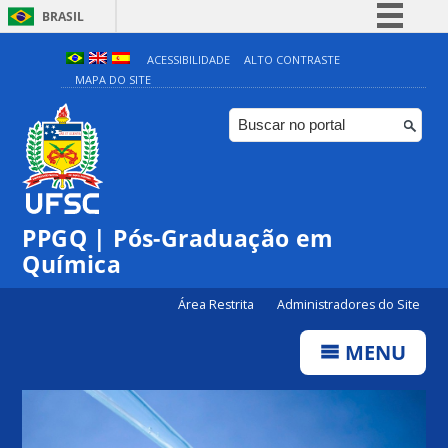
BRASIL
Simplifique!
ACESSIBILIDADE
ALTO CONTRASTE
MAPA DO SITE
Comunica BR
Participe
Acesso à informação
Legislação
Canais
PPGQ | Pós-Graduação em
Química
Área Restrita
Administradores do Site
MENU