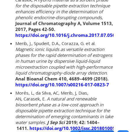
for the disposable pipette extraction technique
enhances efficiency in the determination of
phenolic endocrine-disrupting compounds
,
Journal of Chromatography A, Volume 1513,
2017, Pages 42-50.
https://doi.org/10.1016/j.chroma.2017.07.050
Merib, J., Spudeit, D.A., Corazza, G. et al.
Magnetic ionic liquids as versatile extraction
phases for the rapid determination of estrogens
in human urine by dispersive liquid-liquid
microextraction coupled with high-performance
liquid chromatography-diode array detection
.
Anal Bioanal Chem 410, 4689–4699 (2018).
https://doi.org/10.1007/s00216-017-0823-7
Morés, L, da Silva, AC, Merib, J, Dias,
AN, Carasek, E.
A natural and renewable
biosorbent phase as a low-cost approach in
disposable pipette extraction technique for the
determination of emerging contaminants in lake
water samples.
J Sep Sci
2019; 42: 1404–
1411.
https://doi.org/10.1002/jssc.201801005