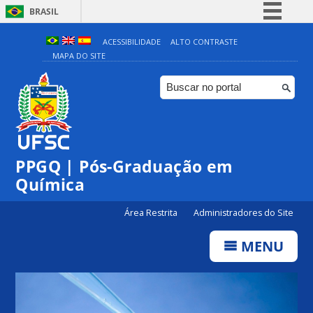
BRASIL
Simplifique!
ACESSIBILIDADE
ALTO CONTRASTE
MAPA DO SITE
Comunica BR
Participe
Acesso à informação
Legislação
Canais
PPGQ | Pós-Graduação em
Química
Área Restrita
Administradores do Site
MENU