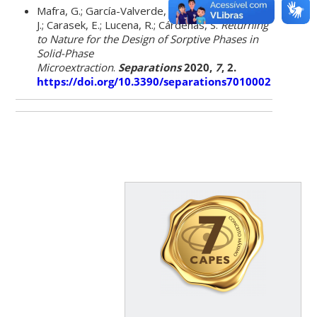
Mafra, G.; García-Valverde, M.T.; Millán-Santiago,
J.; Carasek, E.; Lucena, R.; Cárdenas, S.
Returning
to Nature for the Design of Sorptive Phases in
Solid-Phase
Microextraction
.
Separations
2020,
7
, 2.
https://doi.org/10.3390/separations7010002