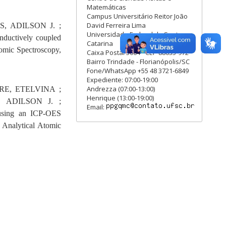
Matemáticas
Campus Universitário Reitor João
David Ferreira Lima
 ADILSON J. ;
Universidade Federal de Santa
inductively coupled
Catarina
tomic Spectroscopy,
Caixa Postal 5064 - CEP 88035-972
Bairro Trindade - Florianópolis/SC
Fone/WhatsApp +55 48 3721-6849
Expediente: 07:00-19:00
Andrezza (07:00-13:00)
RE, ETELVINA ;
Henrique (13:00-19:00)
 ADILSON J. ;
Email:
s using an ICP-OES
 Analytical Atomic