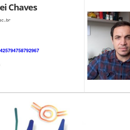
ei Chaves
r/1425794758792967
8