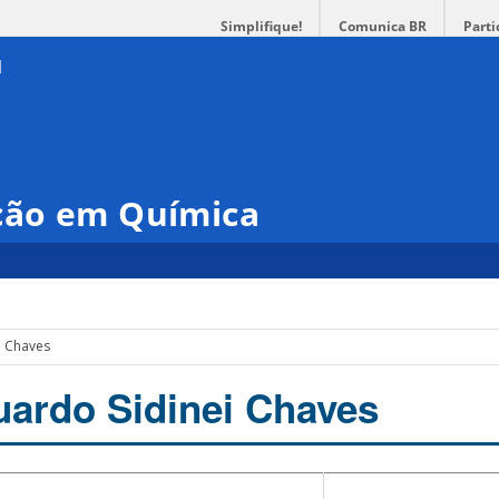
Simplifique!
Comunica BR
Parti
ção em Química
i Chaves
duardo Sidinei Chaves