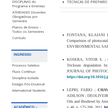
TÉCNICAS DE PREPARO
DISCIPLINAS do
Programa e Ementas
ATIVIDADES Discentes
Obrigatórias por
Semestre
Planos de Ensino –
Todos os Semestres
FONTANA, KLAIANI B
Currículo
Comparision of photocata
ENVIRONMENTAL SAFETY,
INGRESSO
KOSERA, VITOR S. ;
Triclosan degradation b
Processo Seletivo
JOURNAL OF PHOTOC
Fluxo Contínuo
https://doi.org/10.1016/j
Disciplina Isolada
Estágio Pós-Doutoral
LEPRI, FABIO ;
CHAV
International Students
ADILSON ; DEOLIVEIR
Oils and Biodiesel by Ato
v. 46, p. 175-206, 2011.
ht
ACADÊMICO –