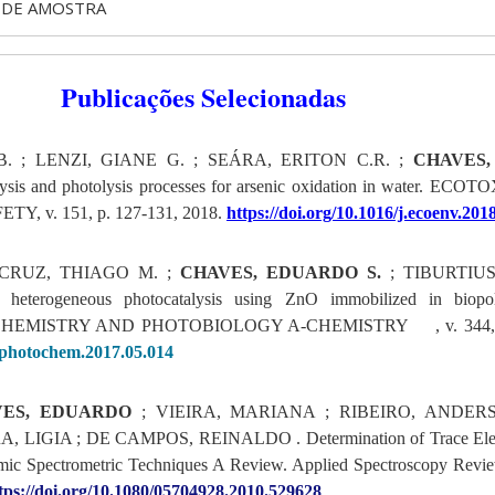
 DE AMOSTRA
Publicações Selecionadas
. ; LENZI, GIANE G. ; SEÁRA, ERITON C.R. ;
CHAVES,
lysis and photolysis processes for arsenic oxidation in water.
 v. 151, p. 127-131, 2018.
https://doi.org/10.1016/j.ecoenv.201
 CRUZ, THIAGO M. ;
CHAVES, EDUARDO S.
; TIBURTIUS
y heterogeneous photocatalysis using ZnO immobilized in biopol
HEMISTRY AND PHOTOBIOLOGY A-CHEMISTRY
, v. 344
.jphotochem.2017.05.014
ES, EDUARDO
; VIEIRA, MARIANA ; RIBEIRO, ANDERS
A, LIGIA ; DE CAMPOS, REINALDO .
Determination of Trace El
mic Spectrometric Techniques A Review. Applied Spectroscopy Review
tps://doi.org/10.1080/05704928.2010.529628