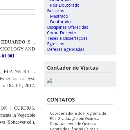
Pós-Doutorado
Bolsistas
Mestrado
Doutorado
Disciplinas Oferecidas
Corpo Docente
Teses e Dissertações
 EDUARDO S.
.
Egressos
 ECOTOXICOLOGY AND
Defesas agendadas
8.01.001
Contador de Visitas
, ELAINE R.L. .
ymer as catalyst.
, p. 184-191, 2017.
CONTATOS
ON ; CURTIUS,
Coordenadoria do Programa de
ements in Vegetable
Pós-Graduação em Química
s (Softcover ed.),
Departamento de Química
Centro de Ciências Físicas e