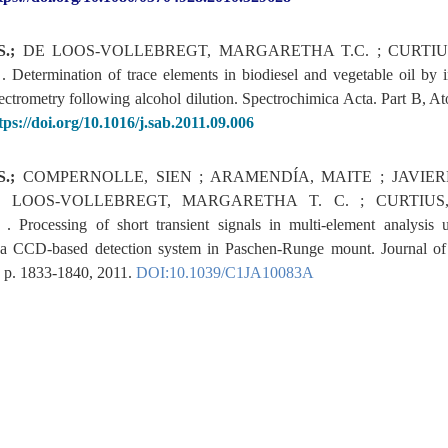
.;
DE LOOS-VOLLEBREGT, MARGARETHA T.C. ; CURTIUS,
 .
Determination of trace elements in biodiesel and vegetable oil by 
ectrometry following alcohol dilution.
Spectrochimica Acta. Part B, A
tps://doi.org/10.1016/j.sab.2011.09.006
S.;
COMPERNOLLE, SIEN ; ARAMENDÍA, MAITE ; JAVIER
 LOOS-VOLLEBREGT, MARGARETHA T. C. ; CURTIUS,
 .
Processing of short transient signals in multi-element analysi
 a CCD-based detection system in Paschen-Runge mount. Journal of
6, p. 1833-1840, 2011.
DOI:
10.1039/C1JA10083A