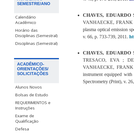
SEMESTRE/ANO
CHAVES, EDUARDO S
Calendário
VANHAECKE, FRANK
Acadêmico
plasma optical emission sp
Horário das
Disciplinas (Semestral)
v. 66, p. 733-739, 2011.
ht
Disciplinas (Semestral)
CHAVES, EDUARDO 
TRESACO, EVA ; DE
ACADÊMICO-
VANHAECKE, FRANK
ORIENTAÇÕES/
SOLICITAÇÕES
instrument equipped with
Spectrometry (Print), v. 2
Alunos Novos
Bolsas de Estudo
REQUERIMENTOS e
Instruções
Exame de
Qualificação
Defesa