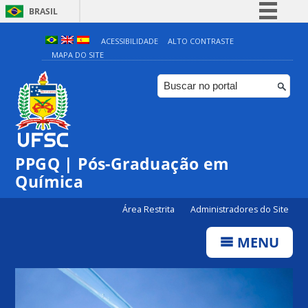
BRASIL
Simplifique!
ACESSIBILIDADE
ALTO CONTRASTE
MAPA DO SITE
Comunica BR
Participe
Acesso à informação
Legislação
Canais
PPGQ | Pós-Graduação em
Química
Área Restrita
Administradores do Site
MENU