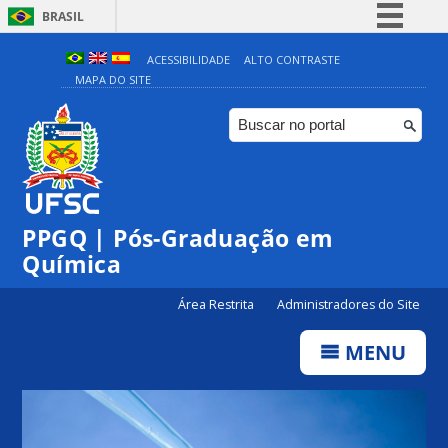
BRASIL
Simplifique!
ACESSIBILIDADE
ALTO CONTRASTE
MAPA DO SITE
Comunica BR
Participe
Acesso à informação
Legislação
Canais
PPGQ | Pós-Graduação em
Química
Área Restrita
Administradores do Site
MENU