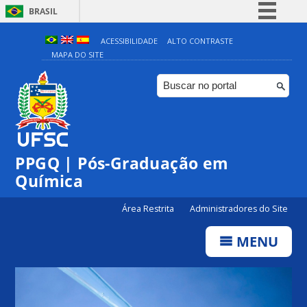
BRASIL
Simplifique!
ACESSIBILIDADE
ALTO CONTRASTE
MAPA DO SITE
Comunica BR
Participe
Acesso à informação
Legislação
Canais
PPGQ | Pós-Graduação em
Química
Área Restrita
Administradores do Site
MENU