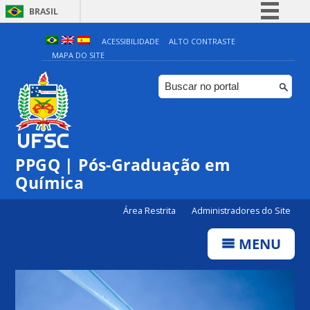
BRASIL
Simplifique!
ACESSIBILIDADE
ALTO CONTRASTE
MAPA DO SITE
Comunica BR
Participe
Acesso à informação
Legislação
Canais
PPGQ | Pós-Graduação em
Química
Área Restrita
Administradores do Site
MENU