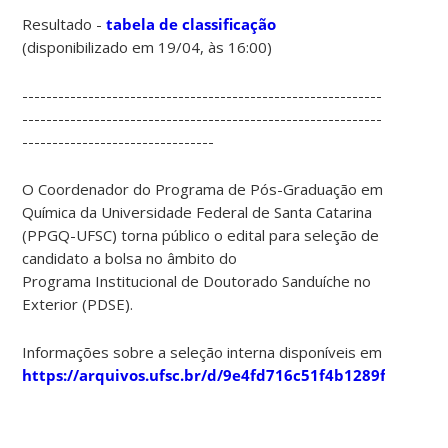
Resultado -
tabela de classificação
(disponibilizado em 19/04, às 16:00)
------------------------------------------------------------
------------------------------------------------------------
--------------------------------
O Coordenador do Programa de Pós-Graduação em
Química da Universidade Federal de Santa Catarina
(PPGQ-UFSC) torna público o edital para seleção de
candidato a bolsa no âmbito do
Programa Institucional de Doutorado Sanduíche no
Exterior (PDSE).
Informações sobre a seleção interna disponíveis em
https://arquivos.ufsc.br/d/9e4fd716c51f4b1289fc/