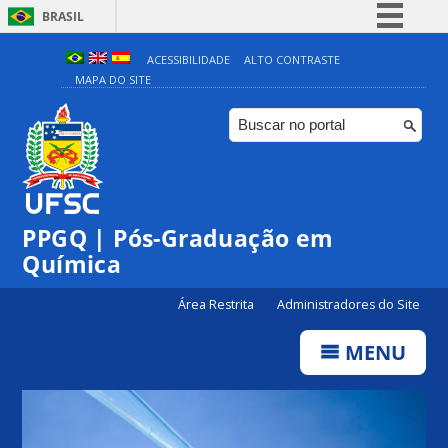
BRASIL
Simplifique!
ACESSIBILIDADE
ALTO CONTRASTE
MAPA DO SITE
Comunica BR
Participe
Acesso à informação
Legislação
Canais
PPGQ | Pós-Graduação em
Química
Área Restrita
Administradores do Site
MENU