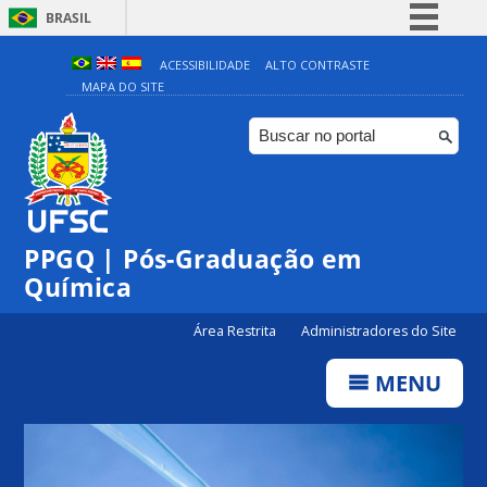
BRASIL
Simplifique!
ACESSIBILIDADE
ALTO CONTRASTE
MAPA DO SITE
Comunica BR
Participe
Acesso à informação
Legislação
Canais
PPGQ | Pós-Graduação em
Química
Área Restrita
Administradores do Site
MENU