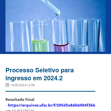
Processo Seletivo para
ingresso em 2024.2
16/05/2024 12:08
Resultado Final
-
https://arquivos.ufsc.br/f/205d5e8dbb004f3bb1a6/
(dis
em 11/07/2024)