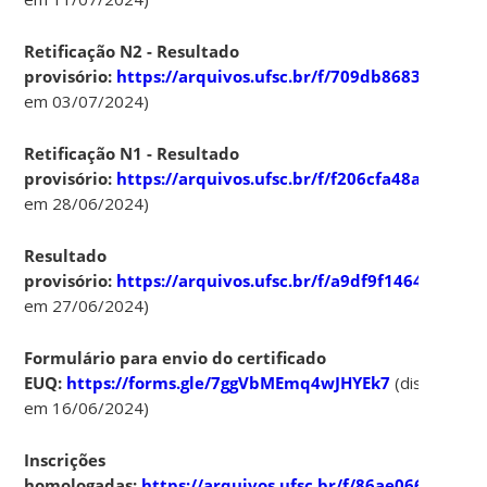
Retificação N2 - Resultado
provisório:
https://arquivos.ufsc.br/f/709db868364c4fb
em 03/07/2024)
Retificação N1 - Resultado
provisório:
https://arquivos.ufsc.br/f/f206cfa48a2842cf
em 28/06/2024)
Resultado
provisório:
https://arquivos.ufsc.br/f/a9df9f1464f842a4
em 27/06/2024)
Formulário para envio do certificado
EUQ:
https://forms.gle/7ggVbMEmq4wJHYEk7
(disponível
em 16/06/2024)
Inscrições
homologadas:
https://arquivos.ufsc.br/f/86ae066d08b9