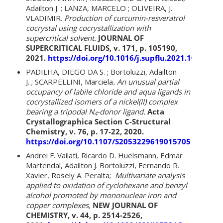
Adailton J. ; LANZA, MARCELO ; OLIVEIRA, J.
VLADIMIR.
Production of curcumin-resveratrol
cocrystal using cocrystallization with
supercritical solvent.
JOURNAL OF
SUPERCRITICAL FLUIDS, v. 171, p. 105190,
2021.
https://doi.org/10.1016/j.supflu.2021.105190
PADILHA, DIEGO DA S. ; Bortoluzzi, Adailton
J. ; SCARPELLINI, Marciela
. An unusual partial
occupancy of labile chloride and aqua ligands in
cocrystallized isomers of a nickel(II) complex
bearing a tripodal N
-donor ligand.
Acta
4
Crystallographica Section C-Structural
Chemistry, v. 76, p. 17-22, 2020.
https://doi.org/10.1107/S2053229619015705
Andrei F. Vailati, Ricardo D. Huelsmann, Edmar
Martendal, Adailton J. Bortoluzzi, Fernando R.
Xavier, Rosely A. Peralta;
Multivariate analysis
applied to oxidation of cyclohexane and benzyl
alcohol promoted by mononuclear iron and
copper complexes,
NEW JOURNAL OF
CHEMISTRY, v. 44, p. 2514-2526,