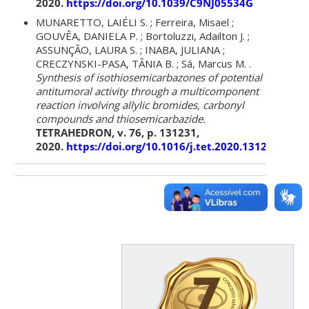
2020.
https://doi.org/10.1039/C9NJ05534G
MUNARETTO, LAIÉLI S. ; Ferreira, Misael ;
GOUVÊA, DANIELA P. ; Bortoluzzi, Adailton J. ;
ASSUNÇÃO, LAURA S. ; INABA, JULIANA ;
CRECZYNSKI-PASA, TÂNIA B. ; Sá, Marcus M. .
Synthesis of isothiosemicarbazones of potential
antitumoral activity through a multicomponent
reaction involving allylic bromides, carbonyl
compounds and thiosemicarbazide.
TETRAHEDRON, v. 76, p. 131231,
2020.
https://doi.org/10.1016/j.tet.2020.131231