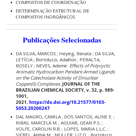
COMPOSTOS DE COORDENAÇÃO
DETERMINAÇÃO ESTRUTURAL DE
COMPOSTOS
INORGÂNICOS
Publicações Selecionadas
DA SILVA, MARCOS ; Heying, Renata ; DA SILVA,
LETÍCIA ; Bortoluzzi, Adailton ; PERALTA,
ROSELY ; NEVES, Ademir.
Effects of Polycyclic
Aromatic Hydrocarbon Pendant-Armed Ligands
on the Catecholase Activity of Dinuclear
Copper(II) Complexes
.
JOURNAL OF THE
BRAZILIAN CHEMICAL SOCIETY, v. 32, p. 989-
1001,
2021.
https://dx.doi.org/10.21577/0103-
5053.20200247
DAL MAGRO, CAMILA ; DOS SANTOS, ALINE E. ;
RIBAS, MARCELA M. ; AGUIAR, GEAN P.S. ;
VOLFE, CAROLIN R.B. ; LOPES, MARIA L.L.C. ;
SIEBEL, ANNA M. ; MÜLLER, LIZ G. ; Bortoluzzi,