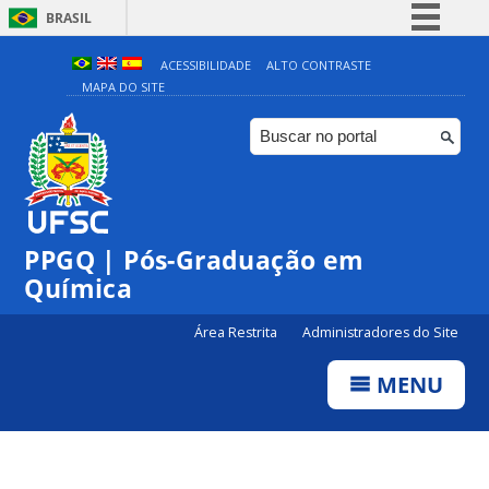
BRASIL
Simplifique!
ACESSIBILIDADE
ALTO CONTRASTE
MAPA DO SITE
Comunica BR
Participe
Acesso à informação
Legislação
Canais
PPGQ | Pós-Graduação em
Química
Área Restrita
Administradores do Site
MENU