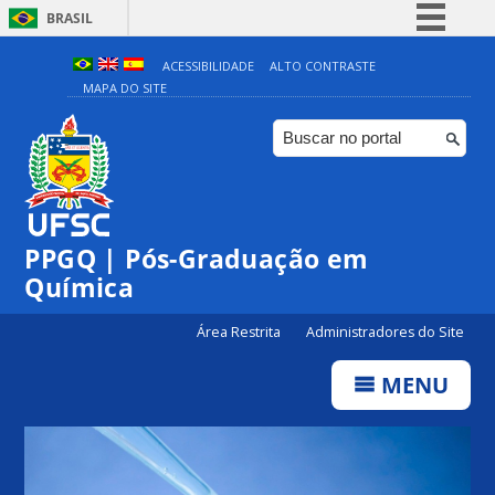
BRASIL
Simplifique!
ACESSIBILIDADE
ALTO CONTRASTE
MAPA DO SITE
Comunica BR
Participe
Acesso à informação
Legislação
Canais
PPGQ | Pós-Graduação em
Química
Área Restrita
Administradores do Site
MENU