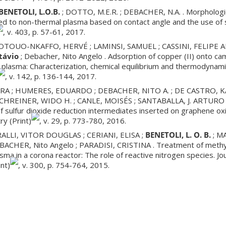
BENETOLI, L.O.B.
; DOTTO, M.E.R. ; DEBACHER, N.A. . Morphologic
d to non-thermal plasma based on contact angle and the use of s
, v. 403, p. 57-61, 2017.
TOUO-NKAFFO, HERVÉ ; LAMINSI, SAMUEL ; CASSINI, FELIPE 
távio
; Debacher, Nito Angelo . Adsorption of copper (II) onto ca
plasma: Characterization, chemical equilibrium and thermodynamic
, v. 142, p. 136-144, 2017.
 ; HUMERES, EDUARDO ; DEBACHER, NITO A. ; DE CASTRO, KA
SCHREINER, WIDO H. ; CANLE, MOISÉS ; SANTABALLA, J. ARTURO .
of sulfur dioxide reduction intermediates inserted on graphene oxi
ry (Print)
, v. 29, p. 773-780, 2016.
RALLI, VITOR DOUGLAS ; CERIANI, ELISA ;
BENETOLI, L. O. B.
; M
ACHER, Nito Angelo ; PARADISI, CRISTINA . Treatment of methy
ma in a corona reactor: The role of reactive nitrogen species. Jou
nt)
, v. 300, p. 754-764, 2015.