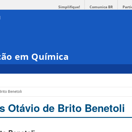
Simplifique!
Comunica BR
Parti
ção em Química
Brito Benetoli
ís Otávio de Brito Benetoli