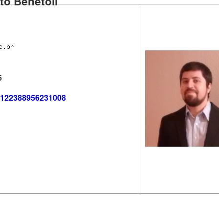
to Benetoli
6
r/0122388956231008