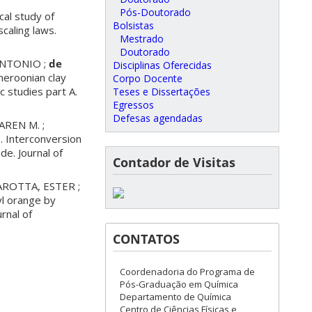
Pós-Doutorado
al study of
Bolsistas
caling laws.
Mestrado
Doutorado
ANTONIO ;
de
Disciplinas Oferecidas
meroonian clay
Corpo Docente
 studies part A.
Teses e Dissertações
Egressos
Defesas agendadas
REN M. ;
 Interconversion
de. Journal of
Contador de Visitas
AROTTA, ESTER ;
l orange by
rnal of
CONTATOS
Coordenadoria do Programa de
Pós-Graduação em Química
Departamento de Química
Centro de Ciências Físicas e