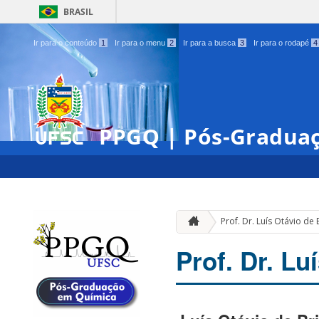
BRASIL
Ir para o conteúdo
1
Ir para o menu
2
Ir para a busca
3
Ir para o rodapé
4
PPGQ | Pós-Gradua
Prof. Dr. Luís Otávio de 
Prof. Dr. Lu